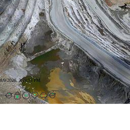
8/9/2026, 2:18:53 PM